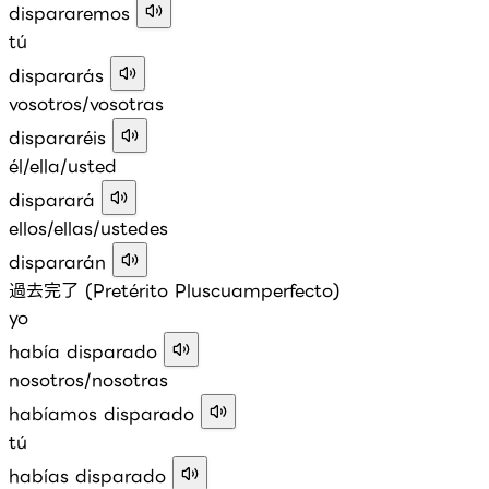
dispararemos
tú
dispararás
vosotros/vosotras
dispararéis
él/ella/usted
disparará
ellos/ellas/ustedes
dispararán
過去完了 (Pretérito Pluscuamperfecto)
yo
había disparado
nosotros/nosotras
habíamos disparado
tú
habías disparado