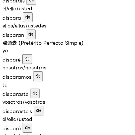
disparáis
él/ella/usted
dispara
ellos/ellas/ustedes
disparan
点過去 (Pretérito Perfecto Simple)
yo
disparé
nosotros/nosotras
disparamos
tú
disparaste
vosotros/vosotras
disparasteis
él/ella/usted
disparó