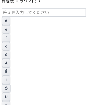
問題数:
0
ラウンド:
0
á
é
í
ó
ú
Á
É
Í
Ó
Ú