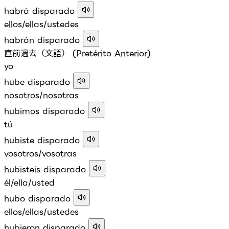
habrá disparado
ellos/ellas/ustedes
habrán disparado
直前過去（文語） (Pretérito Anterior)
yo
hube disparado
nosotros/nosotras
hubimos disparado
tú
hubiste disparado
vosotros/vosotras
hubisteis disparado
él/ella/usted
hubo disparado
ellos/ellas/ustedes
hubieron disparado