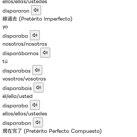
ellos/ellas/ustedes
dispararon
線過去 (Pretérito Imperfecto)
yo
disparaba
nosotros/nosotras
disparábamos
tú
disparabas
vosotros/vosotras
disparabais
él/ella/usted
disparaba
ellos/ellas/ustedes
disparaban
現在完了 (Pretérito Perfecto Compuesto)