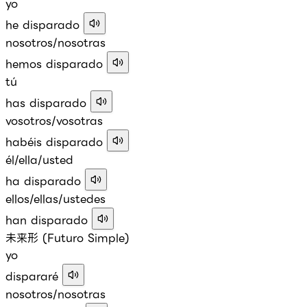
yo
he disparado
nosotros/nosotras
hemos disparado
tú
has disparado
vosotros/vosotras
habéis disparado
él/ella/usted
ha disparado
ellos/ellas/ustedes
han disparado
未来形 (Futuro Simple)
yo
dispararé
nosotros/nosotras