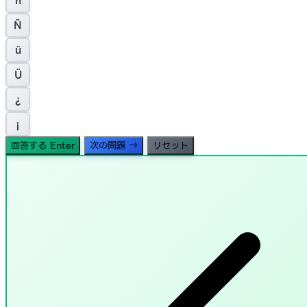
ñ
Ñ
ü
Ü
¿
¡
回答する
Enter
次の問題
→
リセット