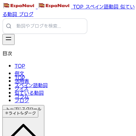
TOP
スペイン語動詞
似てい
る動詞
ブログ
目次
TOP
例文
TOP
活用表
スペイン語動詞
クイズ
似ている動詞
コラム
ブログ
トップにスクロール
ライト
ダーク