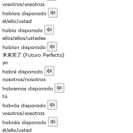
vosotros/vosotras
habíais disparado
él/ella/usted
había disparado
ellos/ellas/ustedes
habían disparado
未来完了 (Futuro Perfecto)
yo
habré disparado
nosotros/nosotras
habremos disparado
tú
habrás disparado
vosotros/vosotras
habréis disparado
él/ella/usted