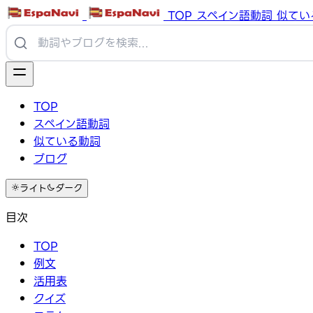
TOP
スペイン語動詞
似てい
TOP
スペイン語動詞
似ている動詞
ブログ
ライト
ダーク
目次
TOP
例文
活用表
クイズ