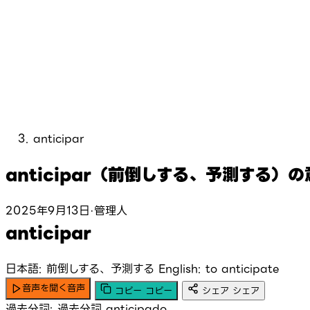
anticipar
anticipar（前倒しする、予測する
2025年9月13日
·
管理人
anticipar
日本語: 前倒しする、予測する
English: to anticipate
音声を聞く
音声
コピー
コピー
シェア
シェア
過去分詞:
過去分詞
anticipado