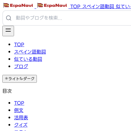
TOP
スペイン語動詞
似てい
TOP
スペイン語動詞
似ている動詞
ブログ
ライト
ダーク
目次
TOP
例文
活用表
クイズ