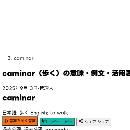
caminar
caminar（歩く）の意味・例文・活用
2025年9月13日
·
管理人
caminar
日本語: 歩く
English: to walk
音声を聞く
音声
コピー
コピー
シェア
シェア
過去分詞:
過去分詞
caminado