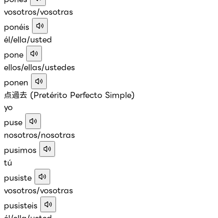
vosotros/vosotras
ponéis
él/ella/usted
pone
ellos/ellas/ustedes
ponen
点過去 (Pretérito Perfecto Simple)
yo
puse
nosotros/nosotras
pusimos
tú
pusiste
vosotros/vosotras
pusisteis