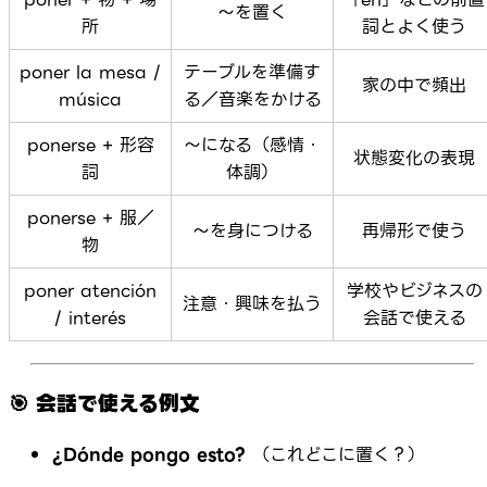
～を置く
所
詞とよく使う
poner la mesa /
テーブルを準備す
家の中で頻出
música
る／音楽をかける
ponerse + 形容
～になる（感情・
状態変化の表現
詞
体調）
ponerse + 服／
～を身につける
再帰形で使う
物
poner atención
学校やビジネスの
注意・興味を払う
/ interés
会話で使える
🎯 会話で使える例文
¿Dónde pongo esto?
（これどこに置く？）