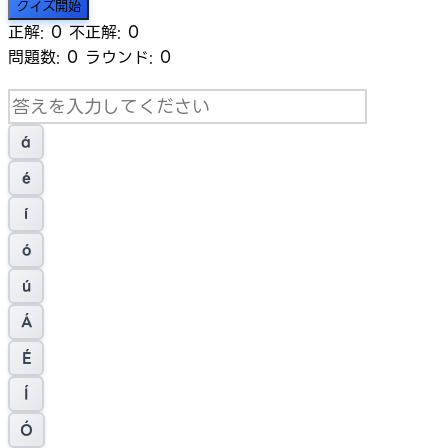
クイズ開始
正解:
0
不正解:
0
問題数:
0
ラウンド:
0
á
é
í
ó
ú
Á
É
Í
Ó