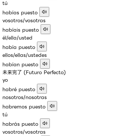
tú
habías puesto
vosotros/vosotras
habíais puesto
él/ella/usted
había puesto
ellos/ellas/ustedes
habían puesto
未来完了 (Futuro Perfecto)
yo
habré puesto
nosotros/nosotras
habremos puesto
tú
habrás puesto
vosotros/vosotras