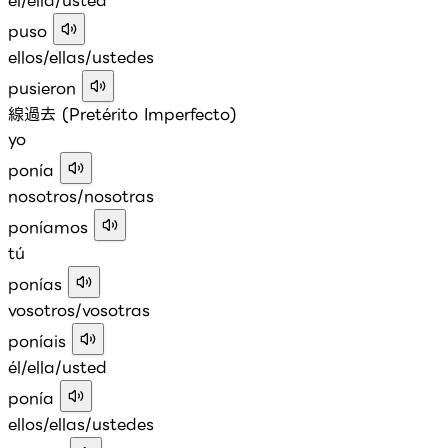
él/ella/usted
puso
ellos/ellas/ustedes
pusieron
線過去 (Pretérito Imperfecto)
yo
ponía
nosotros/nosotras
poníamos
tú
ponías
vosotros/vosotras
poníais
él/ella/usted
ponía
ellos/ellas/ustedes