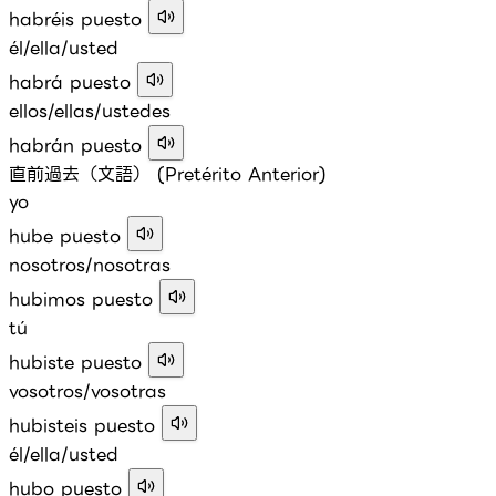
habréis puesto
él/ella/usted
habrá puesto
ellos/ellas/ustedes
habrán puesto
直前過去（文語） (Pretérito Anterior)
yo
hube puesto
nosotros/nosotras
hubimos puesto
tú
hubiste puesto
vosotros/vosotras
hubisteis puesto
él/ella/usted
hubo puesto