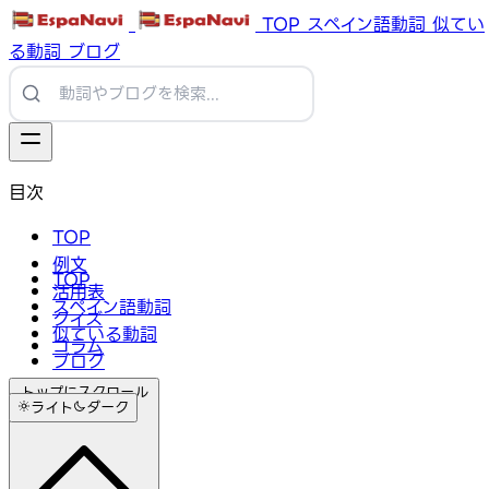
TOP
スペイン語動詞
似てい
る動詞
ブログ
目次
TOP
例文
TOP
活用表
スペイン語動詞
クイズ
似ている動詞
コラム
ブログ
トップにスクロール
ライト
ダーク