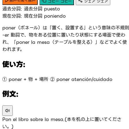
音声を聞く
音声
コピー
コピー
シェア
シェア
過去分詞:
過去分詞
puesto
現在分詞:
現在分詞
poniendo
poner（ポネール）は「置く、設置する」という意味の不規
-er 動詞で、物をある位置に置いたり状態にする場面で使わ
れ、「poner la mesa（テーブルを整える）」などでよく使
われます。
使い方:
① poner + 物 + 場所 ② poner atención/cuidado
例文:
Pon el libro sobre la mesa.(本を机の上に置いてくださ
い。)