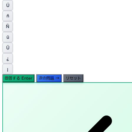
Ú
ñ
Ñ
ü
Ü
¿
¡
回答する
Enter
次の問題
→
リセット