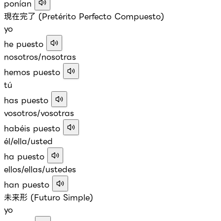
ponían
現在完了 (Pretérito Perfecto Compuesto)
yo
he puesto
nosotros/nosotras
hemos puesto
tú
has puesto
vosotros/vosotras
habéis puesto
él/ella/usted
ha puesto
ellos/ellas/ustedes
han puesto
未来形 (Futuro Simple)
yo