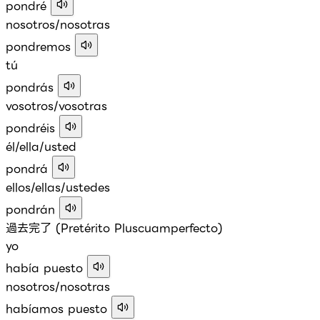
pondré
nosotros/nosotras
pondremos
tú
pondrás
vosotros/vosotras
pondréis
él/ella/usted
pondrá
ellos/ellas/ustedes
pondrán
過去完了 (Pretérito Pluscuamperfecto)
yo
había puesto
nosotros/nosotras
habíamos puesto