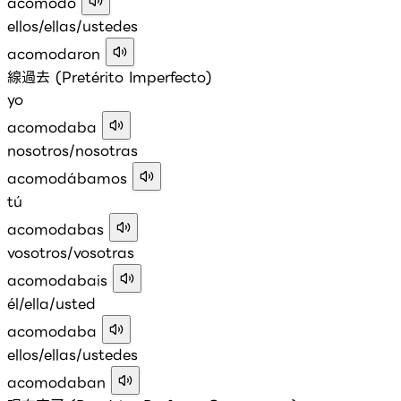
acomodó
ellos/ellas/ustedes
acomodaron
線過去 (Pretérito Imperfecto)
yo
acomodaba
nosotros/nosotras
acomodábamos
tú
acomodabas
vosotros/vosotras
acomodabais
él/ella/usted
acomodaba
ellos/ellas/ustedes
acomodaban