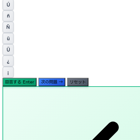
Ú
ñ
Ñ
ü
Ü
¿
¡
回答する
Enter
次の問題
→
リセット