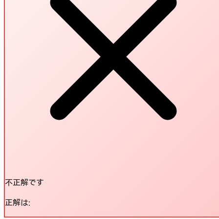
不正解です
正解は: