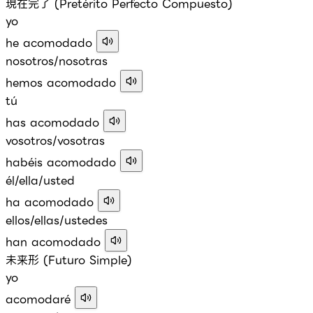
現在完了 (Pretérito Perfecto Compuesto)
yo
he acomodado
nosotros/nosotras
hemos acomodado
tú
has acomodado
vosotros/vosotras
habéis acomodado
él/ella/usted
ha acomodado
ellos/ellas/ustedes
han acomodado
未来形 (Futuro Simple)
yo
acomodaré