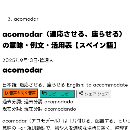
acomodar
acomodar（適応させる、座らせる）
の意味・例文・活用表【スペイン語】
2025年9月13日
·
管理人
acomodar
日本語: 適応させる、座らせる
English: to accommodate
音声を聞く
音声
コピー
コピー
シェア
シェア
過去分詞:
過去分詞
acomodado
現在分詞:
現在分詞
acomodando
acomodar（アコモダール）は「片付ける、配置する」とい
意味の -ar 規則動詞で、物や人を適切な場所に置く、整理す