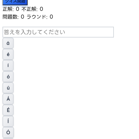
クイズ開始
正解:
0
不正解:
0
問題数:
0
ラウンド:
0
á
é
í
ó
ú
Á
É
Í
Ó