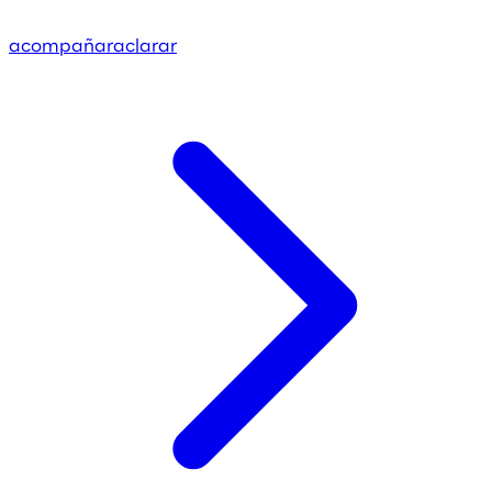
acompañar
aclarar