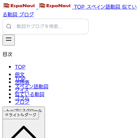
TOP
スペイン語動詞
似てい
る動詞
ブログ
目次
TOP
例文
TOP
活用表
スペイン語動詞
クイズ
似ている動詞
コラム
ブログ
トップにスクロール
ライト
ダーク