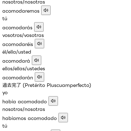
nosotros/nosotras
acomodaremos
tú
acomodarás
vosotros/vosotras
acomodaréis
él/ella/usted
acomodará
ellos/ellas/ustedes
acomodarán
過去完了 (Pretérito Pluscuamperfecto)
yo
había acomodado
nosotros/nosotras
habíamos acomodado
tú