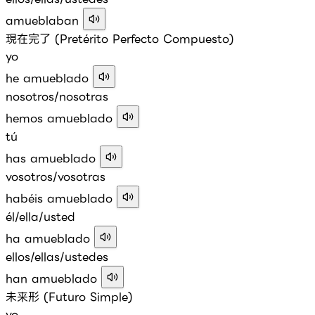
amueblaban
現在完了 (Pretérito Perfecto Compuesto)
yo
he amueblado
nosotros/nosotras
hemos amueblado
tú
has amueblado
vosotros/vosotras
habéis amueblado
él/ella/usted
ha amueblado
ellos/ellas/ustedes
han amueblado
未来形 (Futuro Simple)
yo