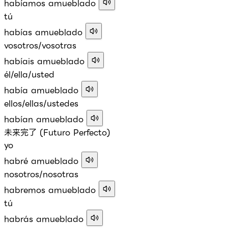
habíamos amueblado
tú
habías amueblado
vosotros/vosotras
habíais amueblado
él/ella/usted
había amueblado
ellos/ellas/ustedes
habían amueblado
未来完了 (Futuro Perfecto)
yo
habré amueblado
nosotros/nosotras
habremos amueblado
tú
habrás amueblado