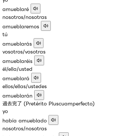
amueblaré
nosotros/nosotras
amueblaremos
tú
amueblarás
vosotros/vosotras
amueblaréis
él/ella/usted
amueblará
ellos/ellas/ustedes
amueblarán
過去完了 (Pretérito Pluscuamperfecto)
yo
había amueblado
nosotros/nosotras