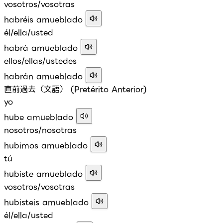
vosotros/vosotras
habréis amueblado
él/ella/usted
habrá amueblado
ellos/ellas/ustedes
habrán amueblado
直前過去（文語） (Pretérito Anterior)
yo
hube amueblado
nosotros/nosotras
hubimos amueblado
tú
hubiste amueblado
vosotros/vosotras
hubisteis amueblado
él/ella/usted