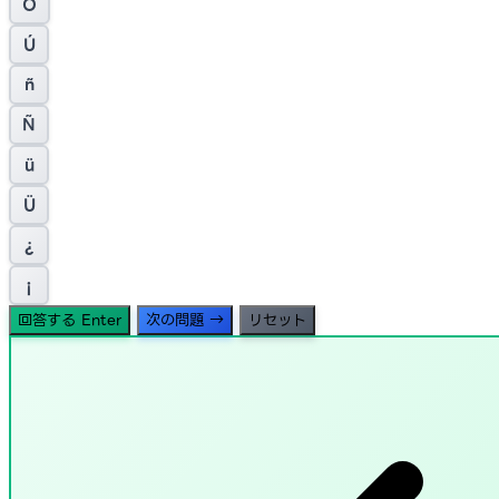
Ó
Ú
ñ
Ñ
ü
Ü
¿
¡
回答する
Enter
次の問題
→
リセット