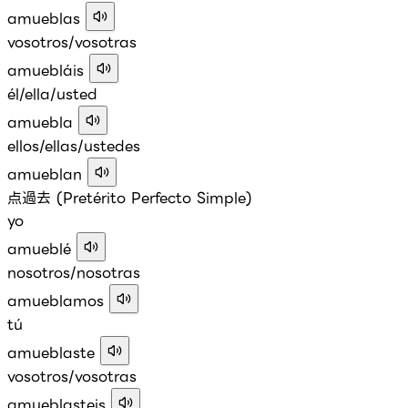
amueblas
vosotros/vosotras
amuebláis
él/ella/usted
amuebla
ellos/ellas/ustedes
amueblan
点過去 (Pretérito Perfecto Simple)
yo
amueblé
nosotros/nosotras
amueblamos
tú
amueblaste
vosotros/vosotras
amueblasteis