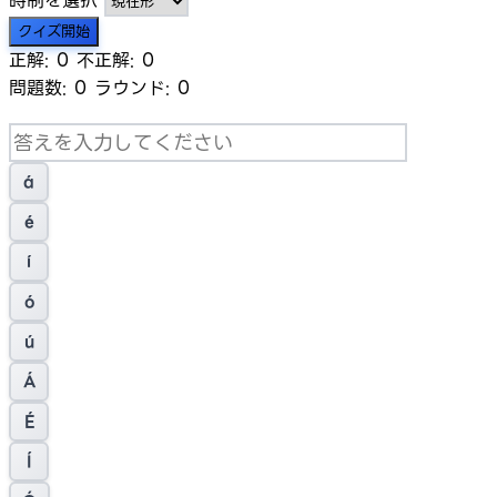
時制を選択
クイズ開始
正解:
0
不正解:
0
問題数:
0
ラウンド:
0
á
é
í
ó
ú
Á
É
Í