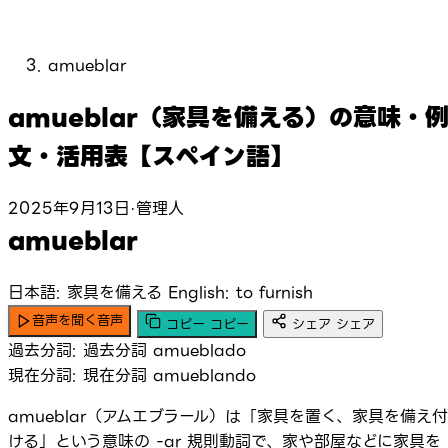
amueblar
amueblar（家具を備える）の意味・
文・活用表【スペイン語】
2025年9月13日
·
管理人
amueblar
日本語: 家具を備える
English: to furnish
音声を聞く
音声
コピー
コピー
シェア
シェア
過去分詞:
過去分詞
amueblado
現在分詞:
現在分詞
amueblando
amueblar（アムエブラール）は「家具を置く、家具を備え付
ける」という意味の -ar 規則動詞で、家や部屋などに家具を