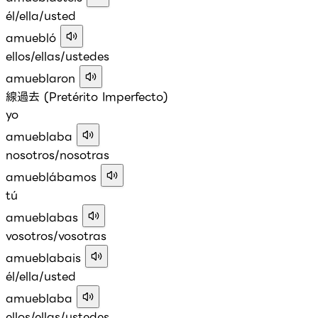
él/ella/usted
amuebló
ellos/ellas/ustedes
amueblaron
線過去 (Pretérito Imperfecto)
yo
amueblaba
nosotros/nosotras
amueblábamos
tú
amueblabas
vosotros/vosotras
amueblabais
él/ella/usted
amueblaba
ellos/ellas/ustedes