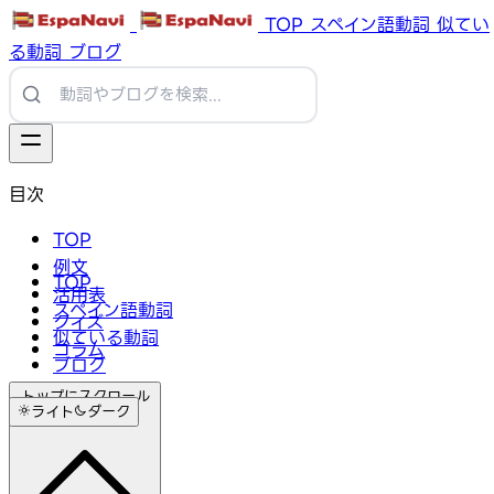
TOP
スペイン語動詞
似てい
る動詞
ブログ
目次
TOP
例文
TOP
活用表
スペイン語動詞
クイズ
似ている動詞
コラム
ブログ
トップにスクロール
ライト
ダーク