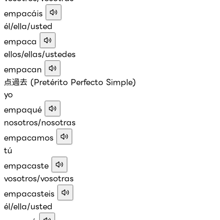
empacáis
él/ella/usted
empaca
ellos/ellas/ustedes
empacan
点過去 (Pretérito Perfecto Simple)
yo
empaqué
nosotros/nosotras
empacamos
tú
empacaste
vosotros/vosotras
empacasteis
él/ella/usted