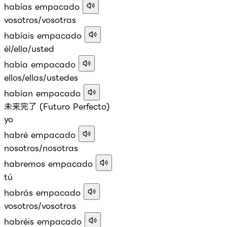
habías empacado
vosotros/vosotras
habíais empacado
él/ella/usted
había empacado
ellos/ellas/ustedes
habían empacado
未来完了 (Futuro Perfecto)
yo
habré empacado
nosotros/nosotras
habremos empacado
tú
habrás empacado
vosotros/vosotras
habréis empacado