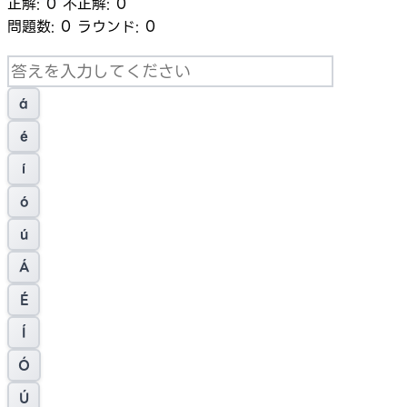
正解:
0
不正解:
0
問題数:
0
ラウンド:
0
á
é
í
ó
ú
Á
É
Í
Ó
Ú