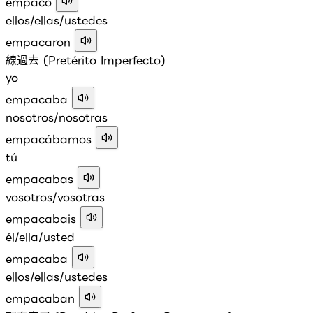
empacó
ellos/ellas/ustedes
empacaron
線過去 (Pretérito Imperfecto)
yo
empacaba
nosotros/nosotras
empacábamos
tú
empacabas
vosotros/vosotras
empacabais
él/ella/usted
empacaba
ellos/ellas/ustedes
empacaban