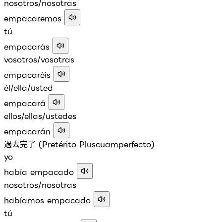
nosotros/nosotras
empacaremos
tú
empacarás
vosotros/vosotras
empacaréis
él/ella/usted
empacará
ellos/ellas/ustedes
empacarán
過去完了 (Pretérito Pluscuamperfecto)
yo
había empacado
nosotros/nosotras
habíamos empacado
tú