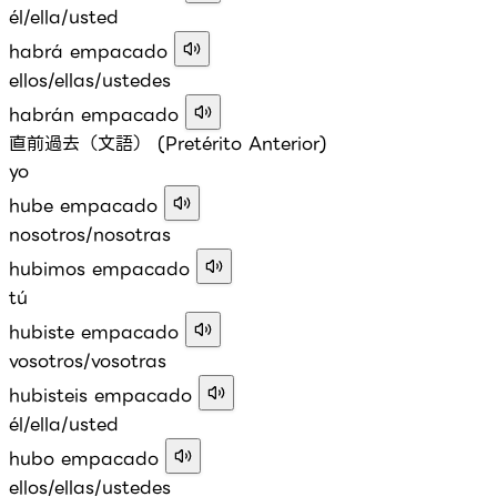
él/ella/usted
habrá empacado
ellos/ellas/ustedes
habrán empacado
直前過去（文語） (Pretérito Anterior)
yo
hube empacado
nosotros/nosotras
hubimos empacado
tú
hubiste empacado
vosotros/vosotras
hubisteis empacado
él/ella/usted
hubo empacado
ellos/ellas/ustedes