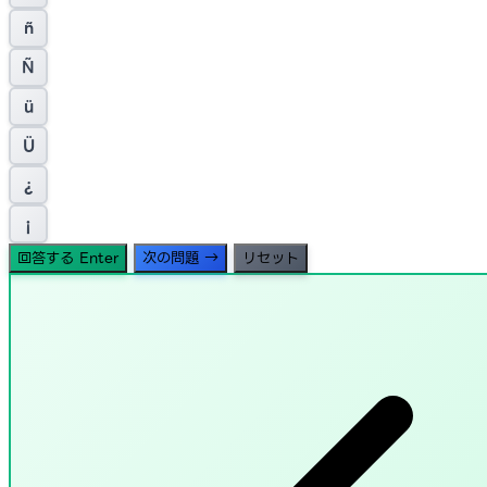
ñ
Ñ
ü
Ü
¿
¡
回答する
Enter
次の問題
→
リセット