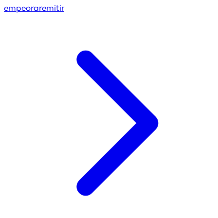
empeorar
emitir