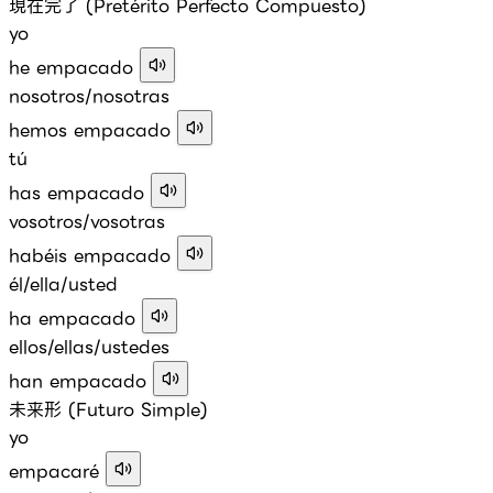
現在完了 (Pretérito Perfecto Compuesto)
yo
he empacado
nosotros/nosotras
hemos empacado
tú
has empacado
vosotros/vosotras
habéis empacado
él/ella/usted
ha empacado
ellos/ellas/ustedes
han empacado
未来形 (Futuro Simple)
yo
empacaré